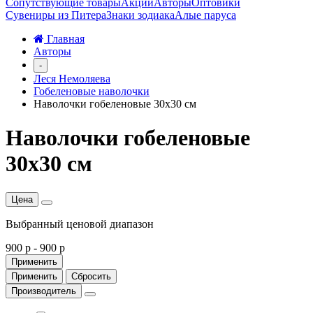
Сопутствующие товары
Акции
Авторы
Оптовики
Сувениры из Питера
Знаки зодиака
Алые паруса
Главная
Авторы
-
Леся Немоляева
Гобеленовые наволочки
Наволочки гобеленовые 30х30 см
Наволочки гобеленовые
30х30 см
Цена
Выбранный ценовой диапазон
900 р
-
900 р
Применить
Применить
Сбросить
Производитель