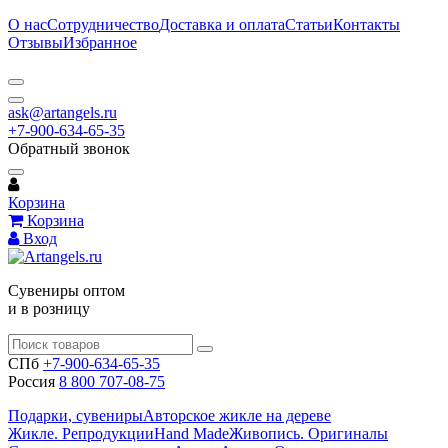
О нас
Сотрудничество
Доставка и оплата
Статьи
Контакты
Отзывы
Избранное
ask@artangels.ru
+7-900-634-65-35
Обратный звонок
Корзина
Корзина
Вход
Сувениры оптом
и в розницу
СПб
+7-900-634-65-35
Россия
8 800 707-08-75
Подарки, сувениры
Авторское жикле на дереве
Жикле. Репродукции
Hand Made
Живопись. Оригиналы