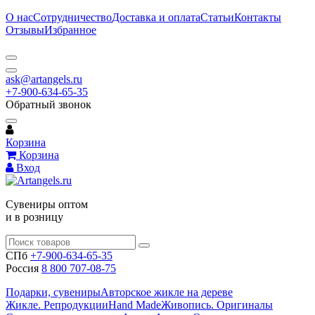
О нас
Сотрудничество
Доставка и оплата
Статьи
Контакты
Отзывы
Избранное
ask@artangels.ru
+7-900-634-65-35
Обратный звонок
Корзина
Корзина
Вход
Сувениры оптом
и в розницу
СПб
+7-900-634-65-35
Россия
8 800 707-08-75
Подарки, сувениры
Авторское жикле на дереве
Жикле. Репродукции
Hand Made
Живопись. Оригиналы