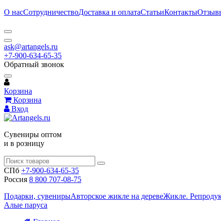
О нас
Сотрудничество
Доставка и оплата
Статьи
Контакты
Отзыв
ask@artangels.ru
+7-900-634-65-35
Обратный звонок
Корзина
Корзина
Вход
Сувениры оптом
и в розницу
СПб
+7-900-634-65-35
Россия
8 800 707-08-75
Подарки, сувениры
Авторское жикле на дереве
Жикле. Репроду
Алые паруса