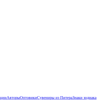
ции
Авторы
Оптовики
Сувениры из Питера
Знаки зодиака