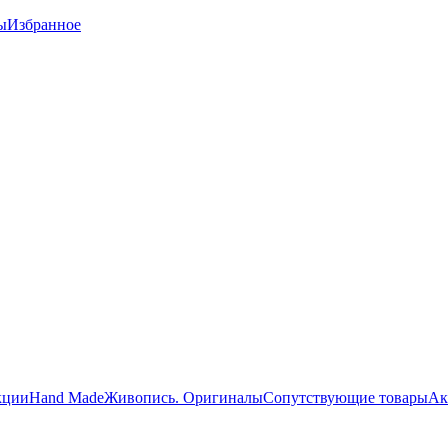
ы
Избранное
кции
Hand Made
Живопись. Оригиналы
Сопутствующие товары
Ак