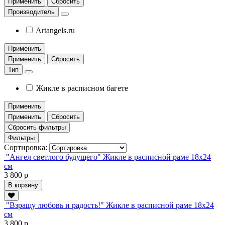
Применить
Сбросить
Производитель
Artangels.ru
Применить
Применить
Сбросить
Тип
Жикле в расписном багете
Применить
Применить
Сбросить
Сбросить фильтры
Фильтры
Сортировка:
"Ангел светлого будущего" Жикле в расписной раме 18х24
см
3 800 р
В корзину
"Взращу любовь и радость!" Жикле в расписной раме 18х24
см
3 800 р