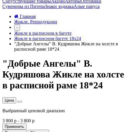
Сопутствующие товары
Акции
Авторы
Оптовики
Сувениры из Питера
Знаки зодиака
Алые паруса
Главная
Жикле. Репродукции
-
Жикле в расписном в багете
Жикле в расписном багете 18х24
"Добрые Ангелы" В. Кудряшова Жикле на холсте в
расписной раме 18*24
"Добрые Ангелы" В.
Кудряшова Жикле на холсте
в расписной раме 18*24
Цена
Выбранный ценовой диапазон
3 800 р
-
3 800 р
Применить