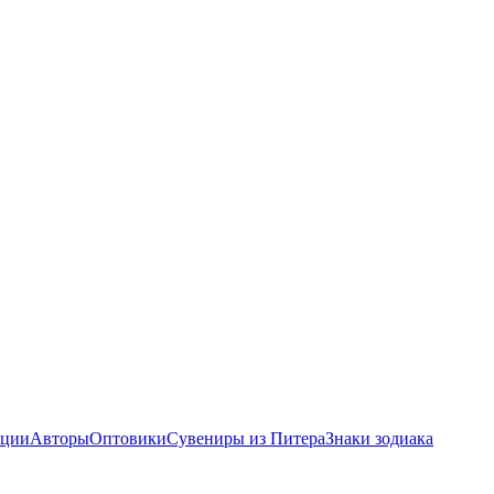
ции
Авторы
Оптовики
Сувениры из Питера
Знаки зодиака