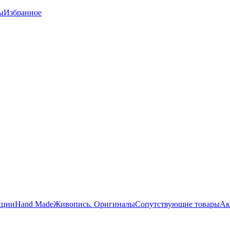
ы
Избранное
кции
Hand Made
Живопись. Оригиналы
Сопутствующие товары
Ак