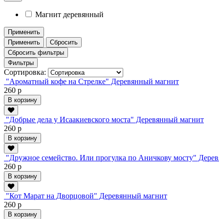
Магнит деревянный
Применить
Применить
Сбросить
Сбросить фильтры
Фильтры
Сортировка:
"Ароматный кофе на Стрелке" Деревянный магнит
260 р
В корзину
"Добрые дела у Исаакиевского моста" Деревянный магнит
260 р
В корзину
"Дружное семейство. Или прогулка по Аничкову мосту" Дере
260 р
В корзину
"Кот Марат на Дворцовой" Деревянный магнит
260 р
В корзину