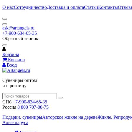
О нас
Сотрудничество
Доставка и оплата
Статьи
Контакты
Отзыв
ask@artangels.ru
+7-900-634-65-35
Обратный звонок
Корзина
Корзина
Вход
Сувениры оптом
и в розницу
СПб
+7-900-634-65-35
Россия
8 800 707-08-75
Подарки, сувениры
Авторское жикле на дереве
Жикле. Репроду
Алые паруса