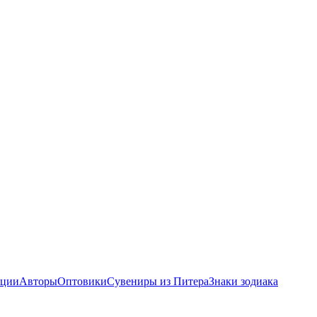
ции
Авторы
Оптовики
Сувениры из Питера
Знаки зодиака