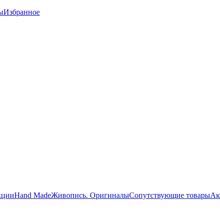
ы
Избранное
кции
Hand Made
Живопись. Оригиналы
Сопутствующие товары
Ак