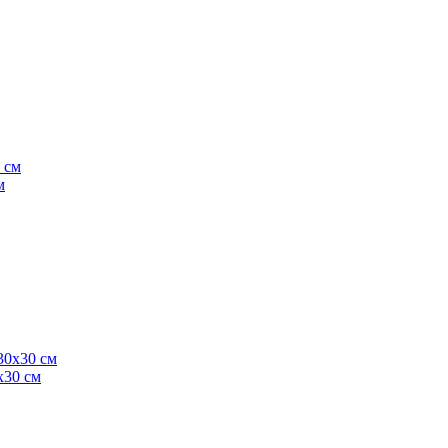
м
х30 см