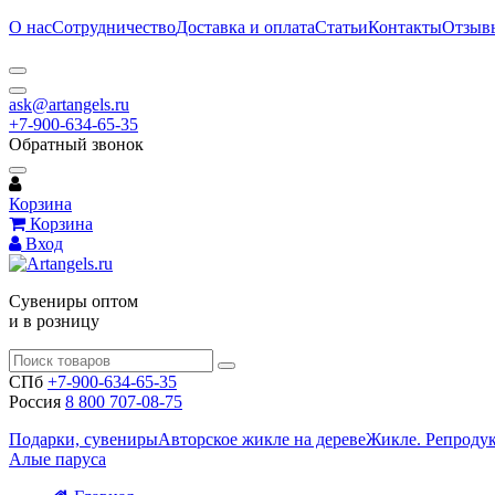
О нас
Сотрудничество
Доставка и оплата
Статьи
Контакты
Отзыв
ask@artangels.ru
+7-900-634-65-35
Обратный звонок
Корзина
Корзина
Вход
Сувениры оптом
и в розницу
СПб
+7-900-634-65-35
Россия
8 800 707-08-75
Подарки, сувениры
Авторское жикле на дереве
Жикле. Репроду
Алые паруса