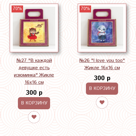
70%
70%
№27 "В каждой
№26 "I love you too"
девушке есть
Жикле 16х16 см
изюминка" Жикле
300 р
16х16 см
В КОРЗИНУ
300 р
В КОРЗИНУ