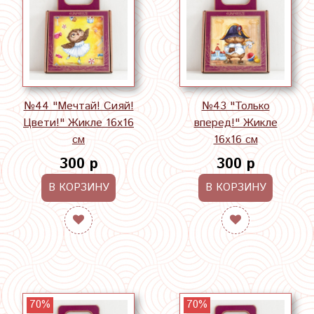
№44 "Мечтай! Сияй!
№43 "Только
Цвети!" Жикле 16х16
вперед!" Жикле
см
16х16 см
300 р
300 р
В КОРЗИНУ
В КОРЗИНУ
70%
70%