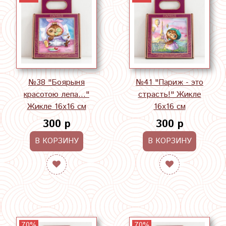
№38 "Боярыня
№41 "Париж - это
красотою лепа..."
страсть!" Жикле
Жикле 16х16 см
16х16 см
300 р
300 р
В КОРЗИНУ
В КОРЗИНУ
70%
70%