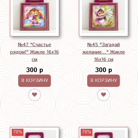
№47 "Счастье
№45 "Загадай
рядом!" Жикле 16х16
желание..." Жикле
см
16х16 см
300 р
300 р
В КОРЗИНУ
В КОРЗИНУ
70%
70%