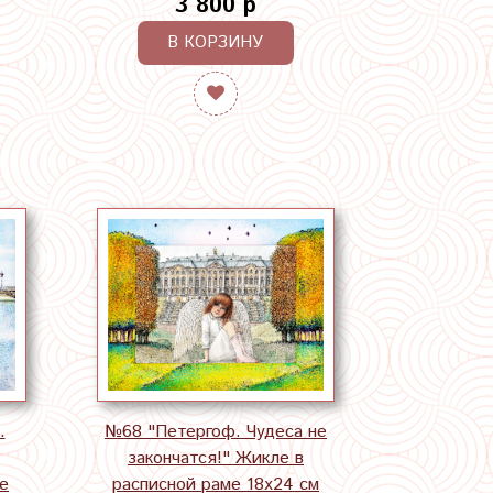
3 800 р
В КОРЗИНУ
.
№68 "Петергоф. Чудеса не
закончатся!" Жикле в
е
расписной раме 18х24 см