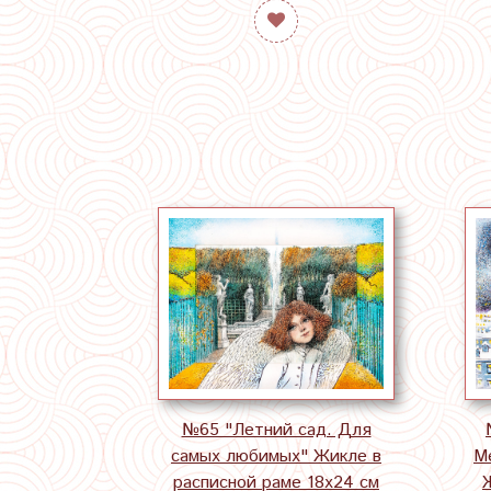
№65 "Летний сад. Для
самых любимых" Жикле в
М
расписной раме 18х24 см