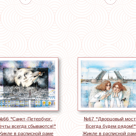
№66 "Санкт-Петербург.
№67 "Дворцовый мост
ечты всегда сбываются!"
Всегда будем рядом!"
Жикле в расписной раме
Жикле в расписной рам