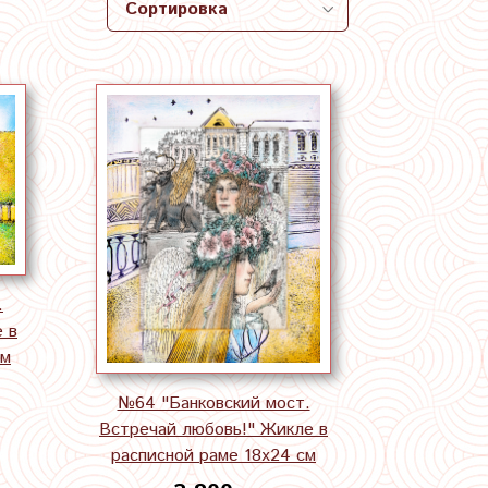
.
 в
см
№64 "Банковский мост.
Встречай любовь!" Жикле в
расписной раме 18х24 см