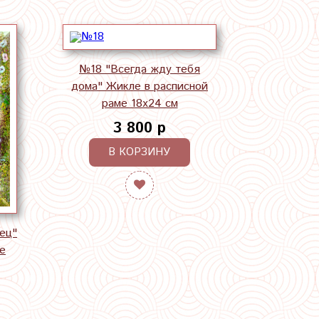
№18 "Всегда жду тебя
дома" Жикле в расписной
раме 18х24 см
3 800 р
В КОРЗИНУ
ец"
е