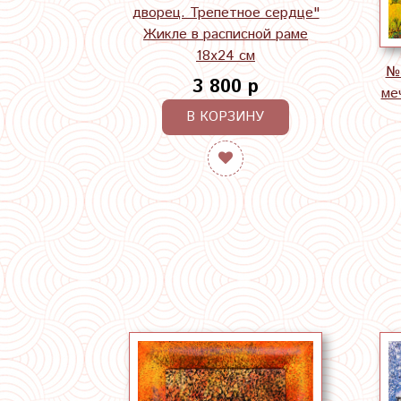
дворец. Трепетное сердце"
Жикле в расписной раме
18х24 см
№7
3 800 р
ме
В КОРЗИНУ