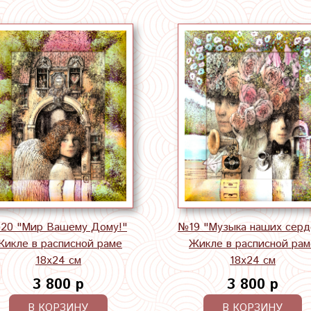
20 "Мир Вашему Дому!"
№19 "Музыка наших серд
Жикле в расписной раме
Жикле в расписной рам
18х24 см
18х24 см
3 800 р
3 800 р
В КОРЗИНУ
В КОРЗИНУ