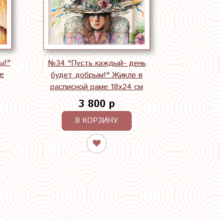
ы!"
№34 "Пусть каждый- день
е
будет добрым!" Жикле в
расписной раме 18х24 см
3 800 р
В КОРЗИНУ