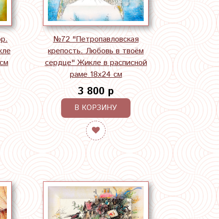
р.
№72 "Петропавловская
кле
крепость. Любовь в твоём
 см
сердце" Жикле в расписной
раме 18х24 см
3 800 р
В КОРЗИНУ