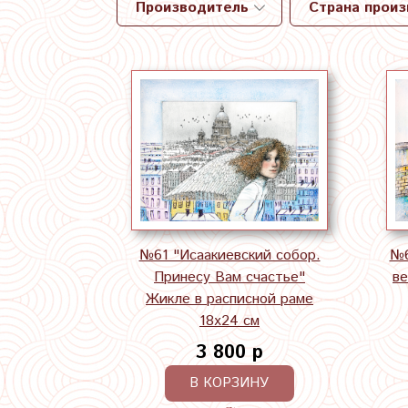
Производитель
Страна прои
№61 "Исаакиевский собор.
№6
Принесу Вам счастье"
ве
Жикле в расписной раме
18х24 см
3 800 р
В КОРЗИНУ