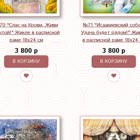
0 "Спас на Крови. Живи
№71 "Исаакиевский собо
чтой!" Жикле в расписной
Удача будет рядом!" Жи
раме 18х24 см
в расписной раме 18х24
3 800 р
3 800 р
В КОРЗИНУ
В КОРЗИНУ