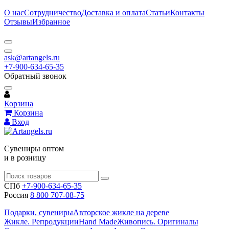
О нас
Сотрудничество
Доставка и оплата
Статьи
Контакты
Отзывы
Избранное
ask@artangels.ru
+7-900-634-65-35
Обратный звонок
Корзина
Корзина
Вход
Сувениры оптом
и в розницу
СПб
+7-900-634-65-35
Россия
8 800 707-08-75
Подарки, сувениры
Авторское жикле на дереве
Жикле. Репродукции
Hand Made
Живопись. Оригиналы