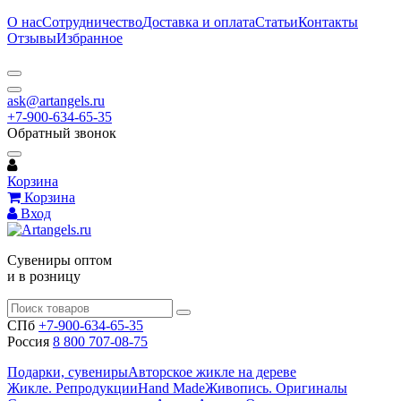
О нас
Сотрудничество
Доставка и оплата
Статьи
Контакты
Отзывы
Избранное
ask@artangels.ru
+7-900-634-65-35
Обратный звонок
Корзина
Корзина
Вход
Сувениры оптом
и в розницу
СПб
+7-900-634-65-35
Россия
8 800 707-08-75
Подарки, сувениры
Авторское жикле на дереве
Жикле. Репродукции
Hand Made
Живопись. Оригиналы