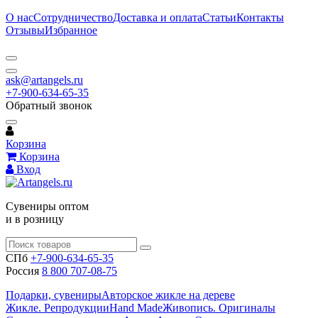
О нас
Сотрудничество
Доставка и оплата
Статьи
Контакты
Отзывы
Избранное
ask@artangels.ru
+7-900-634-65-35
Обратный звонок
Корзина
Корзина
Вход
Сувениры оптом
и в розницу
СПб
+7-900-634-65-35
Россия
8 800 707-08-75
Подарки, сувениры
Авторское жикле на дереве
Жикле. Репродукции
Hand Made
Живопись. Оригиналы