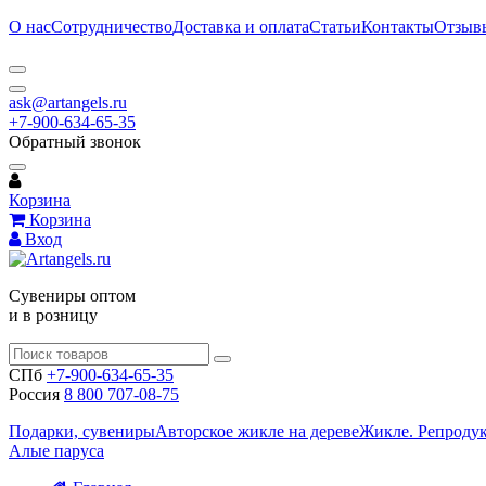
О нас
Сотрудничество
Доставка и оплата
Статьи
Контакты
Отзыв
ask@artangels.ru
+7-900-634-65-35
Обратный звонок
Корзина
Корзина
Вход
Сувениры оптом
и в розницу
СПб
+7-900-634-65-35
Россия
8 800 707-08-75
Подарки, сувениры
Авторское жикле на дереве
Жикле. Репроду
Алые паруса