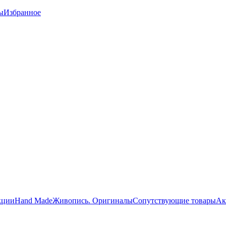
ы
Избранное
кции
Hand Made
Живопись. Оригиналы
Сопутствующие товары
Ак