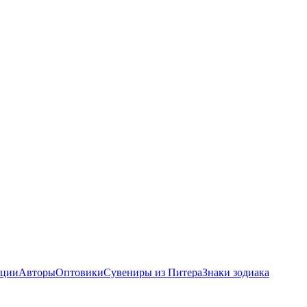
ции
Авторы
Оптовики
Сувениры из Питера
Знаки зодиака