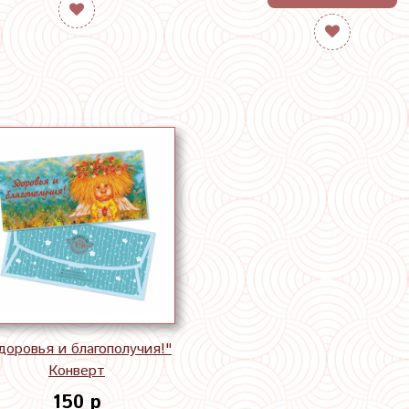
доровья и благополучия!"
Конверт
150 р