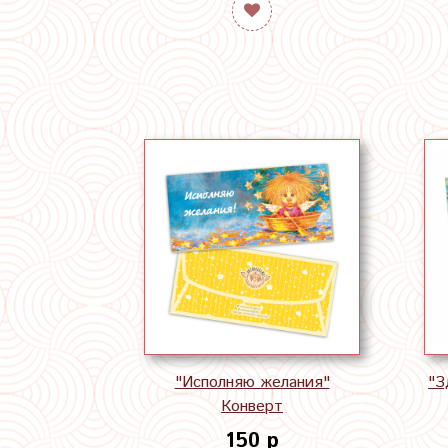
"Исполняю желания"
"З
Конверт
150 р