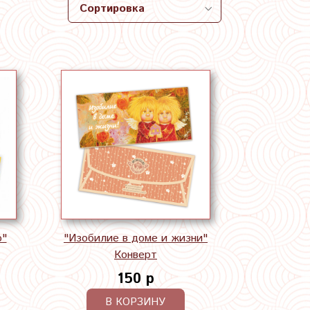
ю"
"Изобилие в доме и жизни"
Конверт
150 р
В КОРЗИНУ