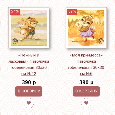
57%
57%
«Нежный и
«Моя принцесса»
ласковый» Наволочка
Наволочка
гобеленовая 30х30
гобеленовая 30х30
см №42
см №6
390 р
390 р
В КОРЗИНУ
В КОРЗИНУ