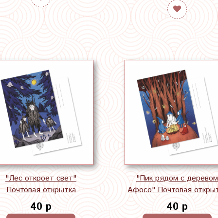
"Лес откроет свет"
"Пик рядом с деревом
Почтовая открытка
Афосо" Почтовая откры
40 р
40 р