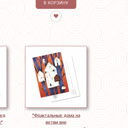
В КОРЗИНУ
ред
"Фрактальные дома на
й"
ветви вне