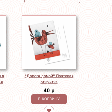
 в
"Дорога домой" Почтовая
ая
открытка
40 р
В КОРЗИНУ