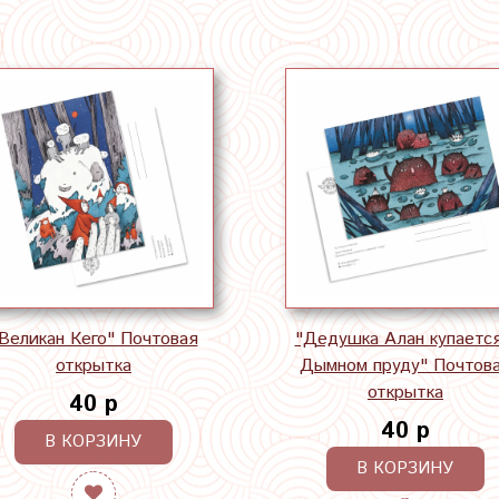
Великан Кего" Почтовая
"Дедушка Алан купается
открытка
Дымном пруду" Почтов
открытка
40 р
40 р
В КОРЗИНУ
В КОРЗИНУ