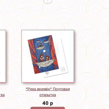
"Река времён" Почтовая
тка
открытка
40 р