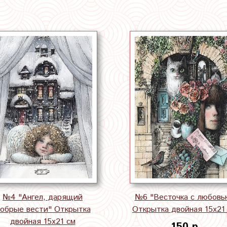
№4 "Ангел, дарящий
№6 "Весточка с любовь
обрые вести" Открытка
Открытка двойная 15х21
двойная 15х21 см