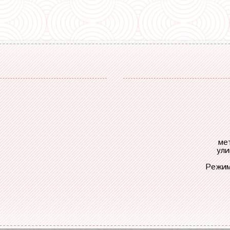
ме
ули
Режим