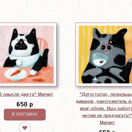
В смысле диета" Магнит
"Дегустатор, лежальщ
диванов, уничтожитель е
650 р
враг обоев. Ищу работу
В КОРЗИНУ
интим не предлагать!"
Магнит