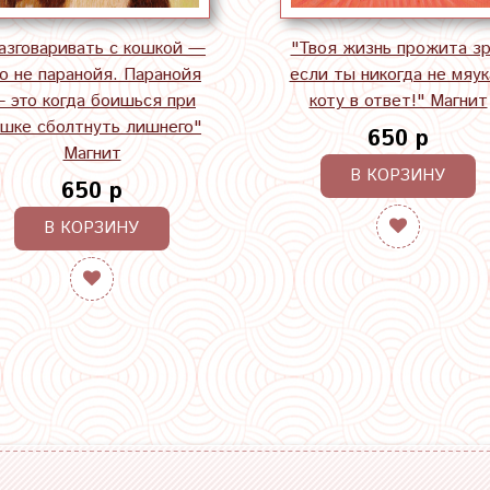
азговаривать с кошкой —
"Твоя жизнь прожита зр
о не паранойя. Паранойя
если ты никогда не мяук
 это когда боишься при
коту в ответ!" Магнит
ошке сболтнуть лишнего"
650 р
Магнит
В КОРЗИНУ
650 р
В КОРЗИНУ