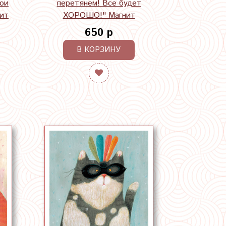
бои
перетянем! Все будет
нит
ХОРОШО!" Магнит
650 р
В КОРЗИНУ