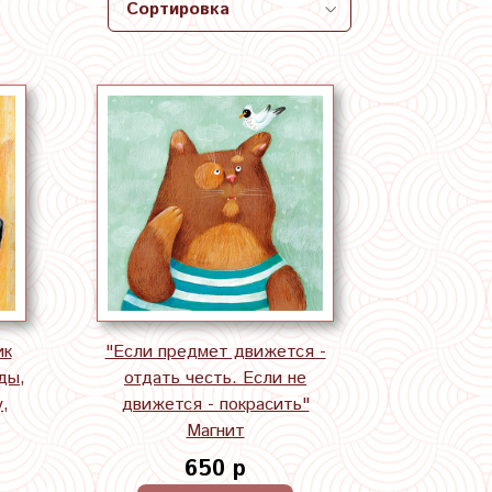
ик
"Если предмет движется -
ды,
отдать честь. Если не
,
движется - покрасить"
Магнит
650 р