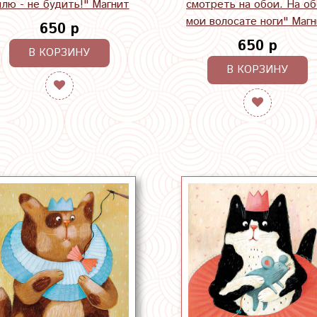
плю - не будить!" Магнит
смотреть на обои. На о
мои волосате ноги" Маг
650 р
650 р
В КОРЗИНУ
В КОРЗИНУ