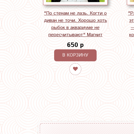
"По стенам не лазь. Когти о
"Р
диван не точи. Хорошо хоть
эт
рыбок в аквариуме не
—
пересчитывают" Магнит
к
650 р
В КОРЗИНУ