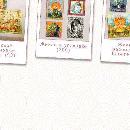
Жикле в упаковке
рские
еновые
Жик
распис
(200)
ы (93)
багете