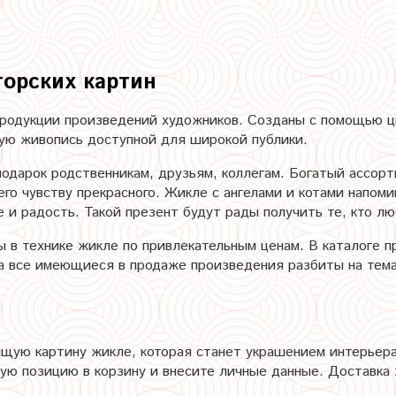
орских картин
продукции произведений художников. Созданы с помощью 
ую живопись доступной для широкой публики.
подарок родственникам, друзьям, коллегам. Богатый ассор
 его чувству прекрасного. Жикле с ангелами и котами напом
 и радость. Такой презент будут рады получить те, кто лю
ы в технике жикле по привлекательным ценам. В каталоге 
а все имеющиеся в продаже произведения разбиты на тема
щую картину жикле, которая станет украшением интерьера
ую позицию в корзину и внесите личные данные. Доставка 