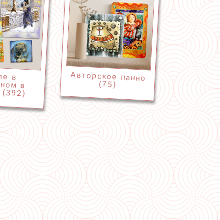
Авторское панно
ле в
ном в
(75)
 (392)