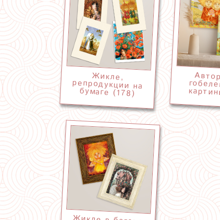
Авто
гобел
Жикле,
репродукции на
картин
бумаге (178)