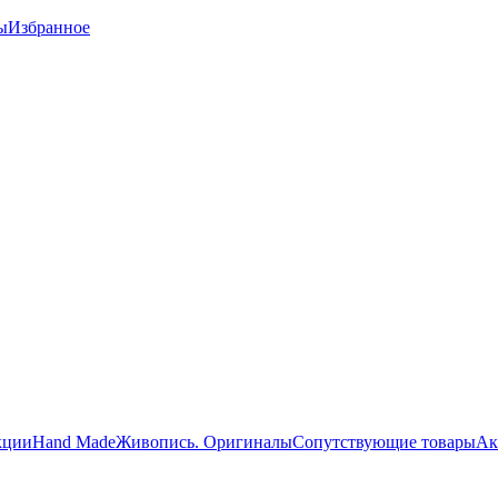
ы
Избранное
кции
Hand Made
Живопись. Оригиналы
Сопутствующие товары
Ак