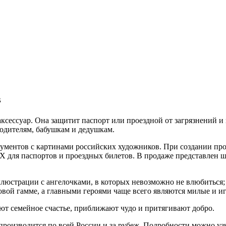
в
ксессуар. Она защитит паспорт или проездной от загрязнений и
родителям, бабушкам и дедушкам.
кументов с картинами российских художников. При создании п
Х для паспортов и проездных билетов. В продаже представлен 
юстрации с ангелочками, в которых невозможно не влюбиться;
вой гамме, а главными героями чаще всего являются милые и и
ют семейное счастье, приближают чудо и притягивают добро.
производится по всей России и за рубеж. Подробности можно узн