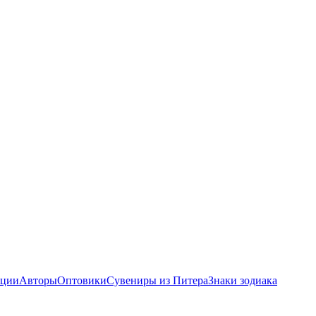
ции
Авторы
Оптовики
Сувениры из Питера
Знаки зодиака