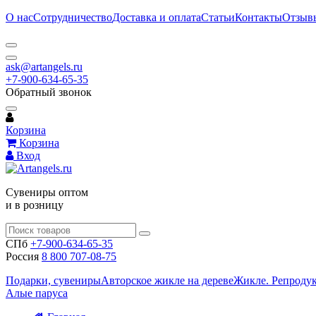
О нас
Сотрудничество
Доставка и оплата
Статьи
Контакты
Отзыв
ask@artangels.ru
+7-900-634-65-35
Обратный звонок
Корзина
Корзина
Вход
Сувениры оптом
и в розницу
СПб
+7-900-634-65-35
Россия
8 800 707-08-75
Подарки, сувениры
Авторское жикле на дереве
Жикле. Репроду
Алые паруса