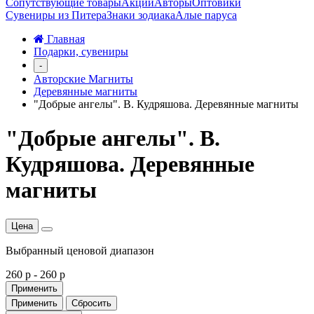
Сопутствующие товары
Акции
Авторы
Оптовики
Сувениры из Питера
Знаки зодиака
Алые паруса
Главная
Подарки, сувениры
-
Авторские Магниты
Деревянные магниты
"Добрые ангелы". В. Кудряшова. Деревянные магниты
"Добрые ангелы". В.
Кудряшова. Деревянные
магниты
Цена
Выбранный ценовой диапазон
260 р
-
260 р
Применить
Применить
Сбросить