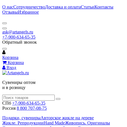
О нас
Сотрудничество
Доставка и оплата
Статьи
Контакты
Отзывы
Избранное
ask@artangels.ru
+7-900-634-65-35
Обратный звонок
Корзина
Корзина
Вход
Сувениры оптом
и в розницу
СПб
+7-900-634-65-35
Россия
8 800 707-08-75
Подарки, сувениры
Авторское жикле на дереве
Жикле. Репродукции
Hand Made
Живопись. Оригиналы