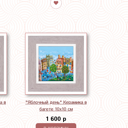
а в
"Яблочный день" Керамика в
багете 10х10 см
1 600 р