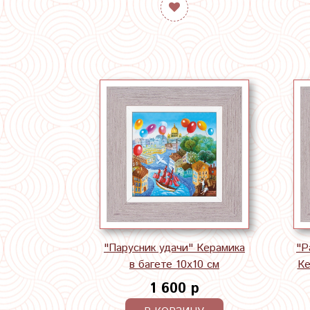
"Парусник удачи" Керамика
"Р
в багете 10х10 см
Ке
1 600 р