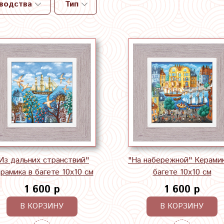
зводства
Тип
Из дальних странствий"
"На набережной" Керамик
рамика в багете 10х10 см
багете 10х10 см
1 600 р
1 600 р
В КОРЗИНУ
В КОРЗИНУ