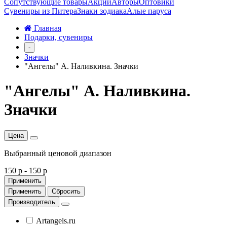
Сопутствующие товары
Акции
Авторы
Оптовики
Сувениры из Питера
Знаки зодиака
Алые паруса
Главная
Подарки, сувениры
-
Значки
"Ангелы" А. Наливкина. Значки
"Ангелы" А. Наливкина.
Значки
Цена
Выбранный ценовой диапазон
150 р
-
150 р
Применить
Применить
Сбросить
Производитель
Artangels.ru