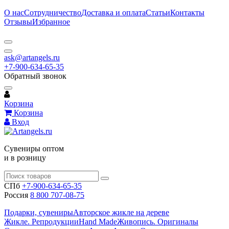
О нас
Сотрудничество
Доставка и оплата
Статьи
Контакты
Отзывы
Избранное
ask@artangels.ru
+7-900-634-65-35
Обратный звонок
Корзина
Корзина
Вход
Сувениры оптом
и в розницу
СПб
+7-900-634-65-35
Россия
8 800 707-08-75
Подарки, сувениры
Авторское жикле на дереве
Жикле. Репродукции
Hand Made
Живопись. Оригиналы