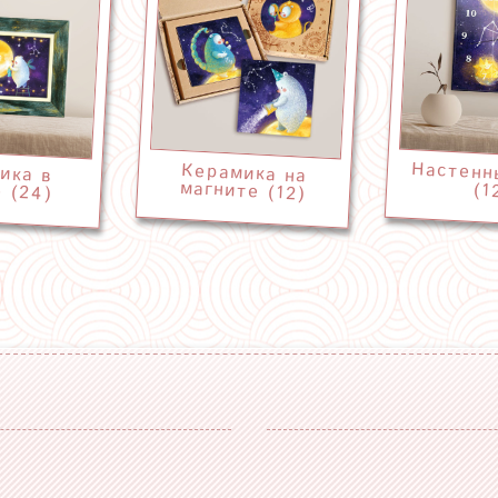
Настенн
Керамика на
ика в
магните (12)
 (24)
(1