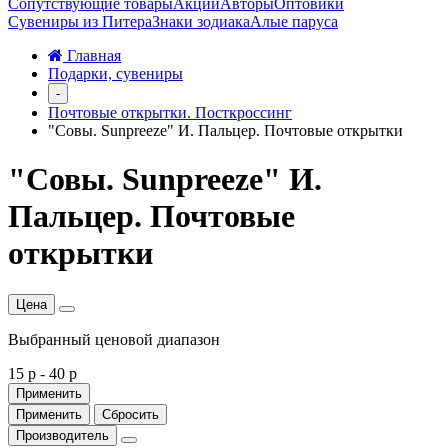
Сопутствующие товары
Акции
Авторы
Оптовики
Сувениры из Питера
Знаки зодиака
Алые паруса
Главная
Подарки, сувениры
-
Почтовые открытки. Посткроссинг
"Совы. Sunpreeze" И. Пальцер. Почтовые открытки
"Совы. Sunpreeze" И.
Пальцер. Почтовые
открытки
Цена
Выбранный ценовой диапазон
15 р
-
40 р
Применить
Применить
Сбросить
Производитель