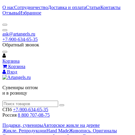
О нас
Сотрудничество
Доставка и оплата
Статьи
Контакты
Отзывы
Избранное
ask@artangels.ru
+7-900-634-65-35
Обратный звонок
Корзина
Корзина
Вход
Сувениры оптом
и в розницу
СПб
+7-900-634-65-35
Россия
8 800 707-08-75
Подарки, сувениры
Авторское жикле на дереве
Жикле. Репродукции
Hand Made
Живопись. Оригиналы