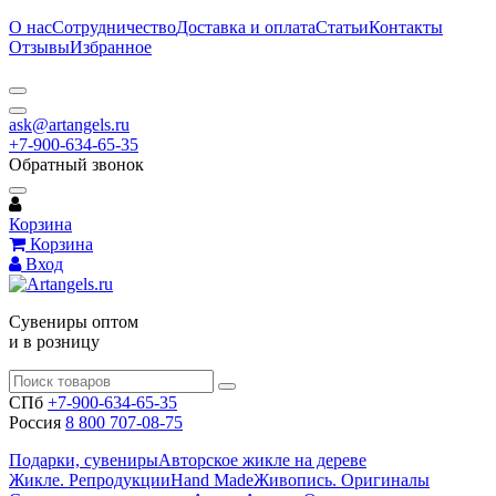
О нас
Сотрудничество
Доставка и оплата
Статьи
Контакты
Отзывы
Избранное
ask@artangels.ru
+7-900-634-65-35
Обратный звонок
Корзина
Корзина
Вход
Сувениры оптом
и в розницу
СПб
+7-900-634-65-35
Россия
8 800 707-08-75
Подарки, сувениры
Авторское жикле на дереве
Жикле. Репродукции
Hand Made
Живопись. Оригиналы