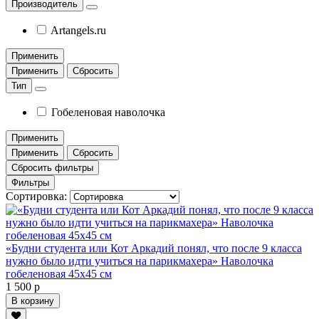
Производитель
Artangels.ru
Применить
Применить
Сбросить
Тип
Гобеленовая наволочка
Применить
Применить
Сбросить
Сбросить фильтры
Фильтры
Сортировка:
«Будни студента или Кот Аркадий понял, что после 9 класса
нужно было идти учиться на парикмахера» Наволочка
гобеленовая 45х45 см
1 500 р
В корзину