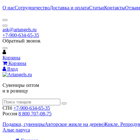
О нас
Сотрудничество
Доставка и оплата
Статьи
Контакты
Отзыв
ask@artangels.ru
+7-900-634-65-35
Обратный звонок
Корзина
Корзина
Вход
Сувениры оптом
и в розницу
СПб
+7-900-634-65-35
Россия
8 800 707-08-75
Подарки, сувениры
Авторское жикле на дереве
Жикле. Репроду
Алые паруса