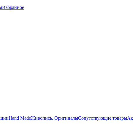
ы
Избранное
кции
Hand Made
Живопись. Оригиналы
Сопутствующие товары
Ак