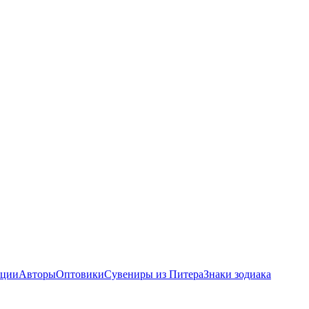
ции
Авторы
Оптовики
Сувениры из Питера
Знаки зодиака