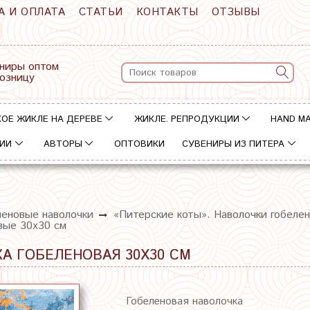
А И ОПЛАТА
СТАТЬИ
КОНТАКТЫ
ОТЗЫВЫ
ниры оптом
розницу
ОЕ ЖИКЛЕ НА ДЕРЕВЕ
ЖИКЛЕ. РЕПРОДУКЦИИ
HAND M
ИИ
АВТОРЫ
ОПТОВИКИ
СУВЕНИРЫ ИЗ ПИТЕРА
леновые наволочки
«Питерские коты». Наволочки гобеле
вые 30х30 см
КА ГОБЕЛЕНОВАЯ 30Х30 СМ
Гобеленовая наволочка