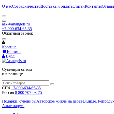
О нас
Сотрудничество
Доставка и оплата
Статьи
Контакты
Отзыв
ask@artangels.ru
+7-900-634-65-35
Обратный звонок
Корзина
Корзина
Вход
Сувениры оптом
и в розницу
СПб
+7-900-634-65-35
Россия
8 800 707-08-75
Подарки, сувениры
Авторское жикле на дереве
Жикле. Репроду
Алые паруса