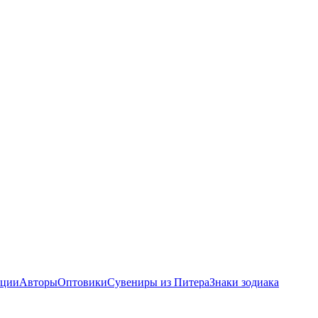
ции
Авторы
Оптовики
Сувениры из Питера
Знаки зодиака