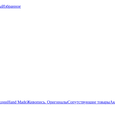
ы
Избранное
кции
Hand Made
Живопись. Оригиналы
Сопутствующие товары
Ак