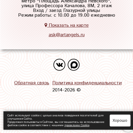
метро "
Площадь Александра Невского
",
улица Профессора Качалова, 8М, 2 этаж
Вход / заезд Глазурной улицы
Режим работы: с 10.00 до 19.00 ежедневно
Показать на карте
ask@artangels.ru
Обратная связь
Политика конфиденциальности
2014-2026 ©
Сайт использует cookie с целью анализа поведения посетителей для
улучшения Сайта.
Хорошо
Продолжая пользоваться Сайтом, вы соглашаетесь на использование
файлов cookie в соответствии с нашими
правилами Сookie
.