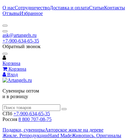
О нас
Сотрудничество
Доставка и оплата
Статьи
Контакты
Отзывы
Избранное
ask@artangels.ru
+7-900-634-65-35
Обратный звонок
Корзина
Корзина
Вход
Сувениры оптом
и в розницу
СПб
+7-900-634-65-35
Россия
8 800 707-08-75
Подарки, сувениры
Авторское жикле на дереве
Жикле. Репродукции
Hand Made
Живопись. Оригиналы