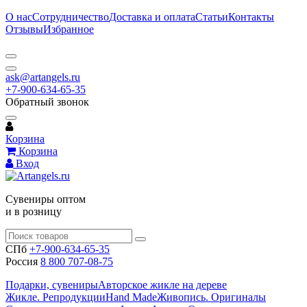
О нас
Сотрудничество
Доставка и оплата
Статьи
Контакты
Отзывы
Избранное
ask@artangels.ru
+7-900-634-65-35
Обратный звонок
Корзина
Корзина
Вход
Сувениры оптом
и в розницу
СПб
+7-900-634-65-35
Россия
8 800 707-08-75
Подарки, сувениры
Авторское жикле на дереве
Жикле. Репродукции
Hand Made
Живопись. Оригиналы