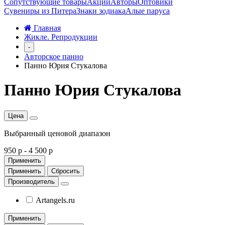
Сопутствующие товары
Акции
Авторы
Оптовики
Сувениры из Питера
Знаки зодиака
Алые паруса
Главная
Жикле. Репродукции
-
Авторское панно
Панно Юрия Стукалова
Панно Юрия Стукалова
Цена
Выбранный ценовой диапазон
950 р
-
4 500 р
Применить
Применить
Сбросить
Производитель
Artangels.ru
Применить