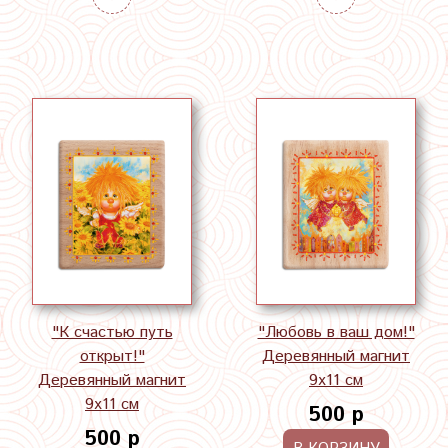
"К счастью путь
"Любовь в ваш дом!"
открыт!"
Деревянный магнит
Деревянный магнит
9х11 см
9х11 см
500 р
500 р