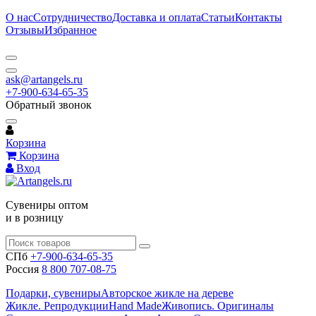
О нас
Сотрудничество
Доставка и оплата
Статьи
Контакты
Отзывы
Избранное
ask@artangels.ru
+7-900-634-65-35
Обратный звонок
Корзина
Корзина
Вход
Сувениры оптом
и в розницу
СПб
+7-900-634-65-35
Россия
8 800 707-08-75
Подарки, сувениры
Авторское жикле на дереве
Жикле. Репродукции
Hand Made
Живопись. Оригиналы