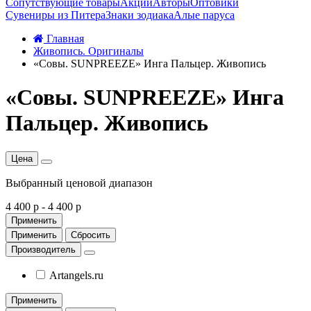
Сопутствующие товары
Акции
Авторы
Оптовики
Сувениры из Питера
Знаки зодиака
Алые паруса
Главная
Живопись. Оригиналы
«Совы. SUNPREEZE» Инга Пальцер. Живопись
«Совы. SUNPREEZE» Инга
Пальцер. Живопись
Цена
Выбранный ценовой диапазон
4 400 р
-
4 400 р
Применить
Применить
Сбросить
Производитель
Artangels.ru
Применить