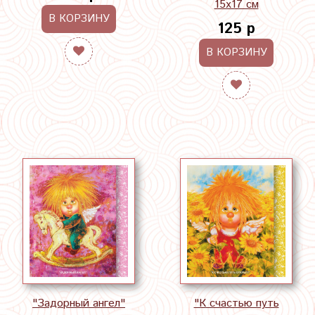
15х17 см
В КОРЗИНУ
125 р
В КОРЗИНУ
"Задорный ангел"
"К счастью путь