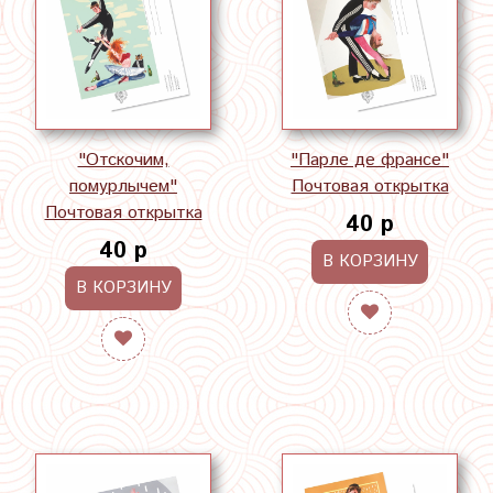
"Отскочим,
"Парле де франсе"
помурлычем"
Почтовая открытка
Почтовая открытка
40 р
40 р
В КОРЗИНУ
В КОРЗИНУ