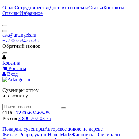
О нас
Сотрудничество
Доставка и оплата
Статьи
Контакты
Отзывы
Избранное
ask@artangels.ru
+7-900-634-65-35
Обратный звонок
Корзина
Корзина
Вход
Сувениры оптом
и в розницу
СПб
+7-900-634-65-35
Россия
8 800 707-08-75
Подарки, сувениры
Авторское жикле на дереве
Жикле. Репродукции
Hand Made
Живопись. Оригиналы