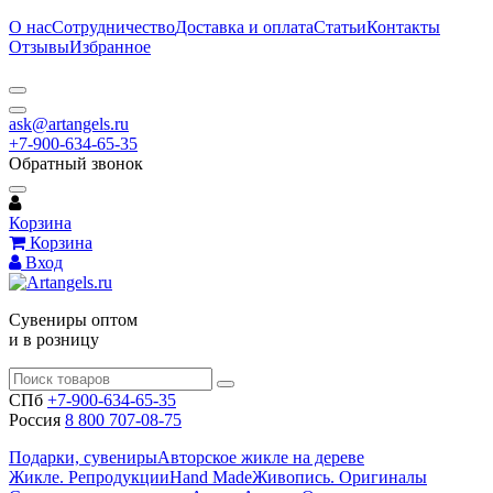
О нас
Сотрудничество
Доставка и оплата
Статьи
Контакты
Отзывы
Избранное
ask@artangels.ru
+7-900-634-65-35
Обратный звонок
Корзина
Корзина
Вход
Сувениры оптом
и в розницу
СПб
+7-900-634-65-35
Россия
8 800 707-08-75
Подарки, сувениры
Авторское жикле на дереве
Жикле. Репродукции
Hand Made
Живопись. Оригиналы