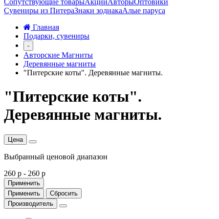
Сопутствующие товары
Акции
Авторы
Оптовики
Сувениры из Питера
Знаки зодиака
Алые паруса
Главная
Подарки, сувениры
-
Авторские Магниты
Деревянные магниты
"Питерские коты". Деревянные магниты.
"Питерские коты".
Деревянные магниты.
Цена
Выбранный ценовой диапазон
260 р
-
260 р
Применить
Применить
Сбросить
Производитель