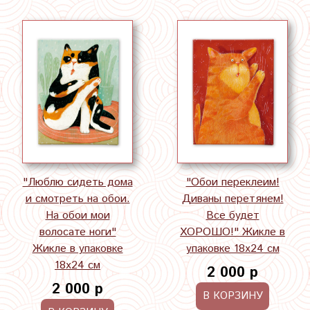
"Люблю сидеть дома
"Обои переклеим!
и смотреть на обои.
Диваны перетянем!
На обои мои
Все будет
волосате ноги"
ХОРОШО!" Жикле в
Жикле в упаковке
упаковке 18х24 см
18х24 см
2 000 р
2 000 р
В КОРЗИНУ