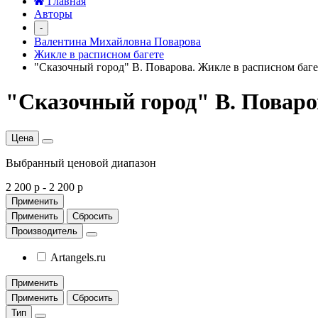
Главная
Авторы
-
Валентина Михайловна Поварова
Жикле в расписном багете
"Сказочный город" В. Поварова. Жикле в расписном баге
"Сказочный город" В. Поваро
Цена
Выбранный ценовой диапазон
2 200 р
-
2 200 р
Применить
Применить
Сбросить
Производитель
Artangels.ru
Применить
Применить
Сбросить
Тип