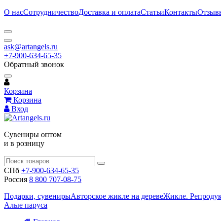
О нас
Сотрудничество
Доставка и оплата
Статьи
Контакты
Отзыв
ask@artangels.ru
+7-900-634-65-35
Обратный звонок
Корзина
Корзина
Вход
Сувениры оптом
и в розницу
СПб
+7-900-634-65-35
Россия
8 800 707-08-75
Подарки, сувениры
Авторское жикле на дереве
Жикле. Репроду
Алые паруса