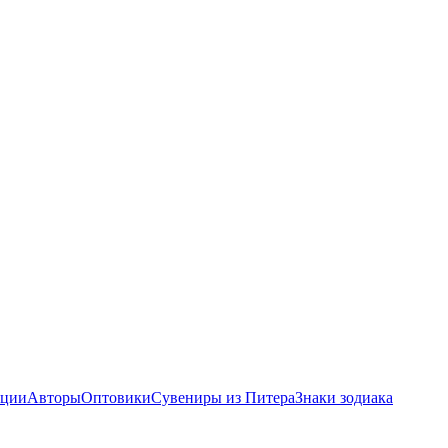
ции
Авторы
Оптовики
Сувениры из Питера
Знаки зодиака