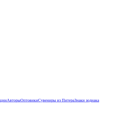
ции
Авторы
Оптовики
Сувениры из Питера
Знаки зодиака