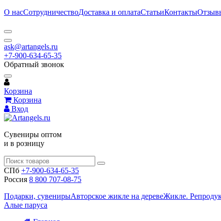
О нас
Сотрудничество
Доставка и оплата
Статьи
Контакты
Отзыв
ask@artangels.ru
+7-900-634-65-35
Обратный звонок
Корзина
Корзина
Вход
Сувениры оптом
и в розницу
СПб
+7-900-634-65-35
Россия
8 800 707-08-75
Подарки, сувениры
Авторское жикле на дереве
Жикле. Репроду
Алые паруса