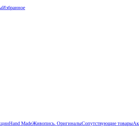
ы
Избранное
кции
Hand Made
Живопись. Оригиналы
Сопутствующие товары
Ак