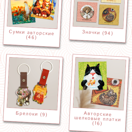
Сумки авторские
Значки (94)
(46)
Брелоки (9)
Авторские
шелковые платки
(16)