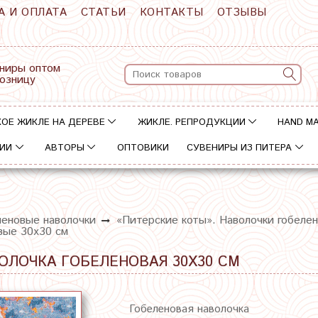
А И ОПЛАТА
СТАТЬИ
КОНТАКТЫ
ОТЗЫВЫ
ниры оптом
розницу
ОЕ ЖИКЛЕ НА ДЕРЕВЕ
ЖИКЛЕ. РЕПРОДУКЦИИ
HAND M
ИИ
АВТОРЫ
ОПТОВИКИ
СУВЕНИРЫ ИЗ ПИТЕРА
леновые наволочки
«Питерские коты». Наволочки гобеле
вые 30х30 см
ОЛОЧКА ГОБЕЛЕНОВАЯ 30Х30 СМ
Гобеленовая наволочка