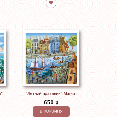
й"
"Летний праздник" Магнит
650 р
В КОРЗИНУ