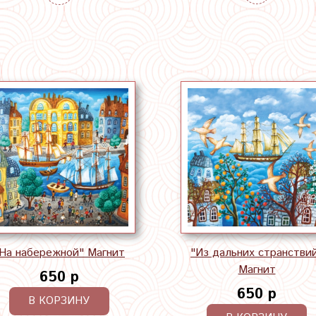
На набережной" Магнит
"Из дальних странстви
Магнит
650 р
650 р
В КОРЗИНУ