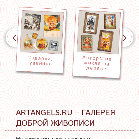
Авторское
жикле на
Подарки,
Р
сувениры
дереве
ARTANGELS.RU – ГАЛЕРЕЯ
ДОБРОЙ ЖИВОПИСИ
Мы привносим в повседневность