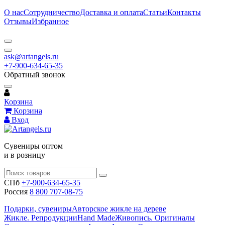
О нас
Сотрудничество
Доставка и оплата
Статьи
Контакты
Отзывы
Избранное
ask@artangels.ru
+7-900-634-65-35
Обратный звонок
Корзина
Корзина
Вход
Сувениры оптом
и в розницу
СПб
+7-900-634-65-35
Россия
8 800 707-08-75
Подарки, сувениры
Авторское жикле на дереве
Жикле. Репродукции
Hand Made
Живопись. Оригиналы