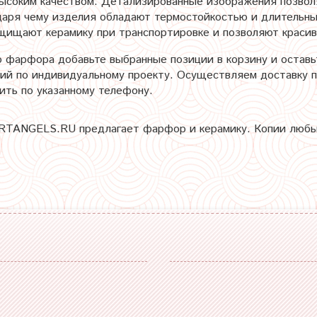
ысоким качеством. Детализированные изображения позвол
даря чему изделия обладают термостойкостью и длительны
ащищают керамику при транспортировке и позволяют красив
о фарфора добавьте выбранные позиции в корзину и оставь
ий по индивидуальному проекту. Осуществляем доставку по
ть по указанному телефону.
TANGELS.RU предлагает фарфор и керамику. Копии любых 