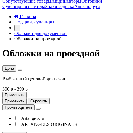
Сопутствующие товары
Акции
Авторы
Оптовики
Сувениры из Питера
Знаки зодиака
Алые паруса
Главная
Подарки, сувениры
-
Обложки для документов
Обложки на проездной
Обложки на проездной
Цена
Выбранный ценовой диапазон
390 р
-
390 р
Применить
Применить
Сбросить
Производитель
Artangels.ru
ARTANGELS.ORIGINALS