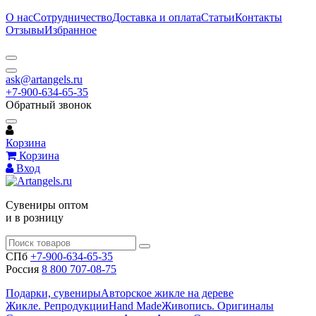
О нас
Сотрудничество
Доставка и оплата
Статьи
Контакты
Отзывы
Избранное
ask@artangels.ru
+7-900-634-65-35
Обратный звонок
Корзина
Корзина
Вход
Сувениры оптом
и в розницу
СПб
+7-900-634-65-35
Россия
8 800 707-08-75
Подарки, сувениры
Авторское жикле на дереве
Жикле. Репродукции
Hand Made
Живопись. Оригиналы