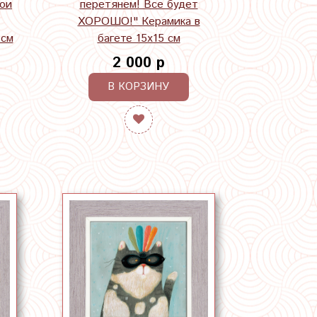
бои
перетянем! Все будет
ХОРОШО!" Керамика в
 см
багете 15х15 см
2 000 р
В КОРЗИНУ