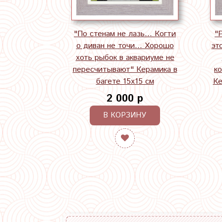
"По стенам не лазь... Когти
"
о диван не точи... Хорошо
эт
хоть рыбок в аквариуме не
пересчитывают" Керамика в
к
багете 15х15 см
Ке
2 000 р
В КОРЗИНУ