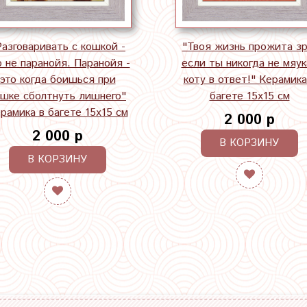
Разговаривать с кошкой -
"Твоя жизнь прожита зр
о не паранойя. Паранойя -
если ты никогда не мяук
это когда боишься при
коту в ответ!" Керамика
ошке сболтнуть лишнего"
багете 15х15 см
рамика в багете 15х15 см
2 000 р
2 000 р
В КОРЗИНУ
В КОРЗИНУ