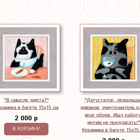
"В смысле диета?"
"Дегустатор, лежальщ
рамика в багете 15х15 см
диванов, уничтожитель е
враг обоев. Ищу работу
2 000 р
интим не предлагать!"
В КОРЗИНУ
Керамика в багете 15х15