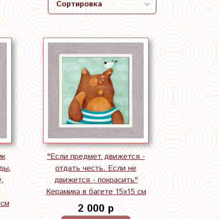
ик
"Если предмет движется -
ды,
отдать честь. Если не
,
движется - покрасить"
Керамика в багете 15х15 см
 см
2 000 р