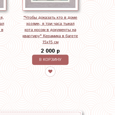
я,
"Чтобы доказать кто в доме
ал
хозяин, я три часа тыкал
 в
кота носом в документы на
квартиру" Керамика в багете
15х15 см
2 000 р
В КОРЗИНУ