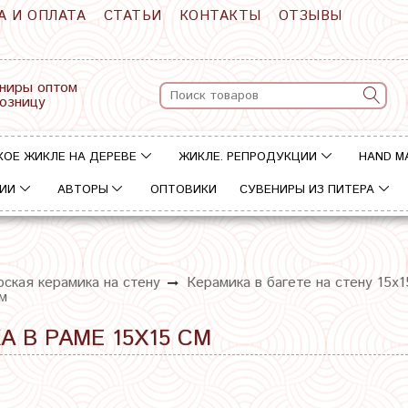
А И ОПЛАТА
СТАТЬИ
КОНТАКТЫ
ОТЗЫВЫ
ниры оптом
розницу
КОЕ ЖИКЛЕ НА ДЕРЕВЕ
ЖИКЛЕ. РЕПРОДУКЦИИ
HAND M
ИИ
АВТОРЫ
ОПТОВИКИ
СУВЕНИРЫ ИЗ ПИТЕРА
ская керамика на стену
Керамика в багете на стену 15х1
см
А В РАМЕ 15Х15 СМ