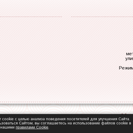
ме
ули
Режим
Обра
т cookie с целью анализа поведения посетителей для улучшения Сайта.
зоваться Сайтом, вы соглашаетесь на использование файлов cookie в
с нашими
правилами Сookie
.
2014-2026 ©