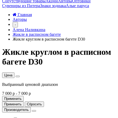
Сопутствующие товары
Акции
Авторы
Оптовики
Сувениры из Питера
Знаки зодиака
Алые паруса
Главная
Авторы
-
Алена Наливкина
Жикле в расписном багете
Жикле круглом в расписном багете D30
Жикле круглом в расписном
багете D30
Цена
Выбранный ценовой диапазон
7 000 р
-
7 000 р
Применить
Применить
Сбросить
Производитель