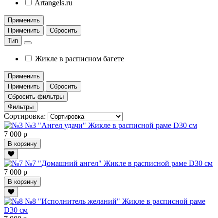
Artangels.ru
Применить
Применить
Сбросить
Тип
Жикле в расписном багете
Применить
Применить
Сбросить
Сбросить фильтры
Фильтры
Сортировка:
№3 "Ангел удачи" Жикле в расписной раме D30 см
7 000 р
В корзину
№7 "Домашний ангел" Жикле в расписной раме D30 см
7 000 р
В корзину
№8 "Исполнитель желаний" Жикле в расписной раме
D30 см