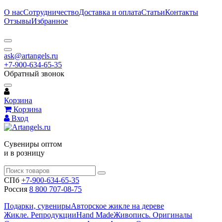
О нас
Сотрудничество
Доставка и оплата
Статьи
Контакты
Отзывы
Избранное
ask@artangels.ru
+7-900-634-65-35
Обратный звонок
Корзина
Корзина
Вход
Сувениры оптом
и в розницу
СПб
+7-900-634-65-35
Россия
8 800 707-08-75
Подарки, сувениры
Авторское жикле на дереве
Жикле. Репродукции
Hand Made
Живопись. Оригиналы